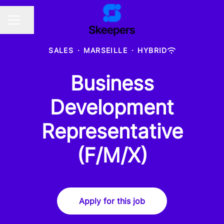
Share page
CAREER MENU
SALES
·
MARSEILLE
·
HYBRID
Business
Development
Representative
(F/M/X)
Apply for this job