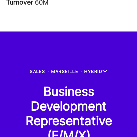
Turnover
60M
SALES
·
MARSEILLE
·
HYBRID
Business
Development
Representative
(F/M/X)